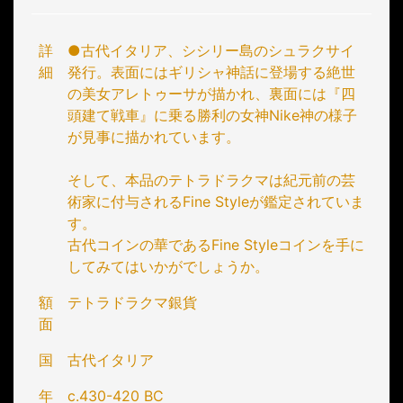
詳
●古代イタリア、シシリー島のシュラクサイ
細
発行。表面にはギリシャ神話に登場する絶世
の美女アレトゥーサが描かれ、裏面には『四
頭建て戦車』に乗る勝利の女神Nike神の様子
が見事に描かれています。
そして、本品のテトラドラクマは紀元前の芸
術家に付与されるFine Styleが鑑定されていま
す。
古代コインの華であるFine Styleコインを手に
してみてはいかがでしょうか。
額
テトラドラクマ銀貨
面
国
古代イタリア
年
c.430-420 BC