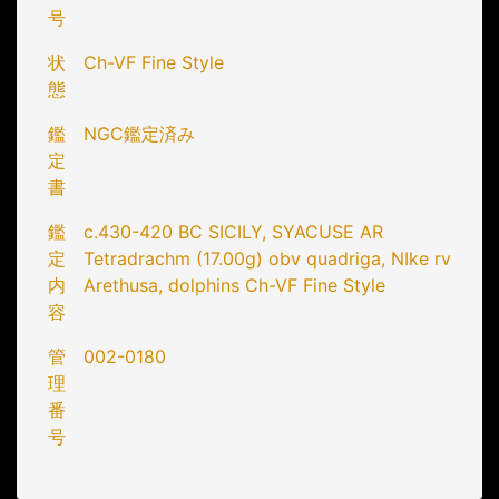
号
状
Ch-VF Fine Style
態
鑑
NGC鑑定済み
定
書
鑑
c.430-420 BC SICILY, SYACUSE AR
定
Tetradrachm (17.00g) obv quadriga, NIke rv
内
Arethusa, dolphins Ch-VF Fine Style
容
管
002-0180
理
番
号