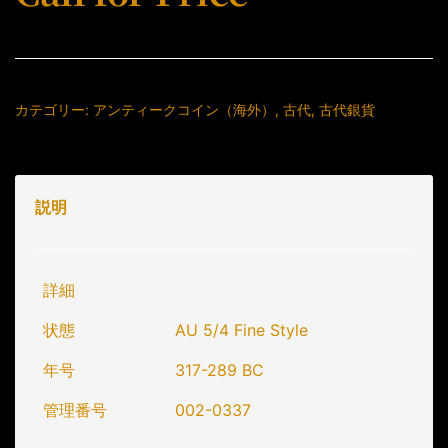
カテゴリー:
アンティークコイン（海外）
,
古代
,
古代銀貨
説明
詳細
状態
AU 5/4 Fine Style
年号
317-289 BC
管理番号
002-0337