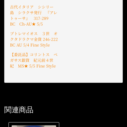
古代イタリア シシリー
島 シラクサ発行 『アレ
トゥーサ』 317-289
BC Ch-AU★ 5/5
プトレマイオス ３世 オ
クタドラクマ金貨 246-222
BC AU 5/4 Fine Style
【委託品】コリントス ペ
ガサス銀貨 紀元前４世
紀 MS★ 5/5 Fine Style
関連商品