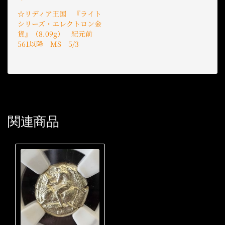
☆リディア王国 『ライト
シリーズ・エレクトロン金
貨』（8.09g） 紀元前
561以降 MS 5/3
関連商品