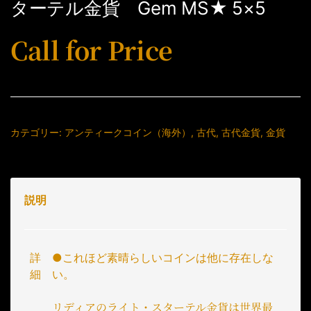
ターテル金貨 Gem MS★ 5×5
Call for Price
カテゴリー:
アンティークコイン（海外）
,
古代
,
古代金貨
,
金貨
説明
詳
●
これほど素晴らしいコインは他に存在しな
細
い。
リディアのライト・スターテル金貨は世界最