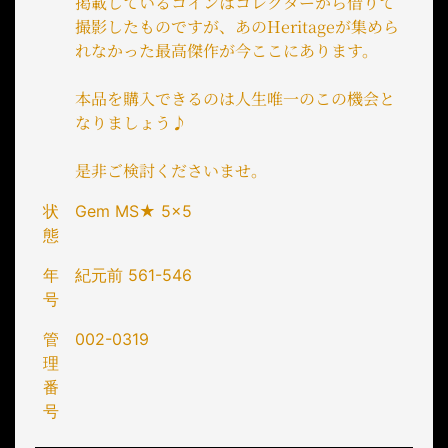
掲載しているコインはコレクターから借りて
撮影したものですが、あのHeritageが集めら
れなかった最高傑作が今ここにあります。
本品を購入できるのは人生唯一のこの機会と
なりましょう♪
是非ご検討くださいませ。
状
Gem MS★ 5×5
態
年
紀元前 561-546
号
管
002-0319
理
番
号