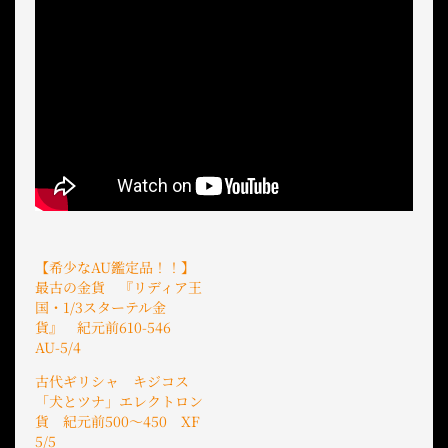
【希少なAU鑑定品！！】
最古の金貨 『リディア王
国・1/3スターテル金
貨』 紀元前610-546
AU-5/4
古代ギリシャ キジコス
「犬とツナ」エレクトロン
貨 紀元前500〜450 XF
5/5