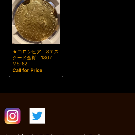
★コロンビア 8エス
クード金貨 1807
MS-62
Call for Price