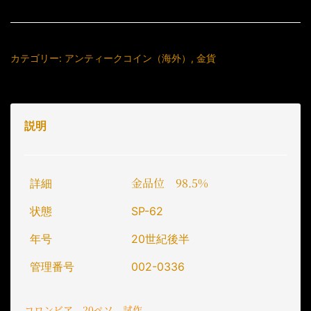
カテゴリー:
アンティークコイン（海外）
,
金貨
説明
金品位 98.5%
詳細
状態
SP-62
年号
20世紀後半
管理番号
002-0336
コロンビア 20ペソ 試作