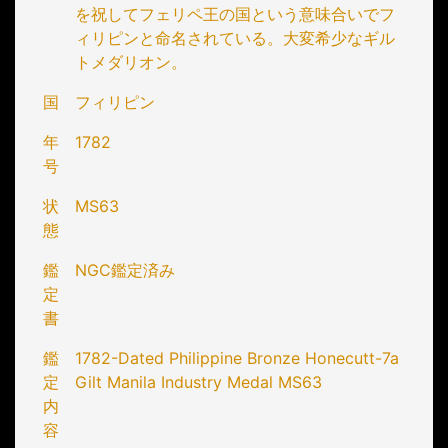
を祝してフェリペ王の国という意味合いでフ
ィリピンと命名されている。大変希少なギル
トメダリオン。
国
フィリピン
年
1782
号
状
MS63
態
鑑
NGC鑑定済み
定
書
鑑
1782-Dated Philippine Bronze Honecutt-7a
定
Gilt Manila Industry Medal MS63
内
容