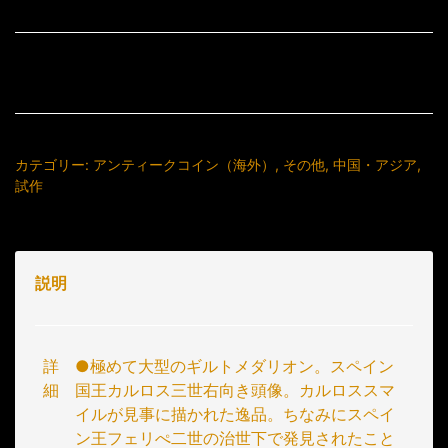
カテゴリー:
アンティークコイン（海外）
,
その他
,
中国・アジア
,
試作
説明
詳
●極めて大型のギルトメダリオン。スペイン
細
国王カルロス三世右向き頭像。カルロススマ
イルが見事に描かれた逸品。ちなみにスペイ
ン王フェリぺ二世の治世下で発見されたこと