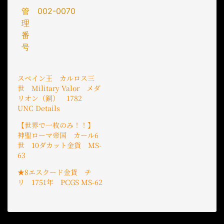
管
002-0070
理
番
号
スペイン王 カルロス三
世 Military Valor メダ
リオン（銅） 1782
UNC Details
【世界で一枚のみ！！】
神聖ローマ帝国 カール6
世 10ダカット金貨 MS-
63
★8エスクード金貨 チ
リ 1751年 PCGS MS-62