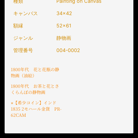
種類
Painting on Canvas
キャンバス
34x42
額縁
52x61
ジャンル
静物画
管理番号
004-0002
1800年代 花と花瓶の静
物画（油絵）
1800年代 お茶と花とさ
くらんぼの静物画
⭐︎【希少コイン】インド
1835 2モハール金貨 PR-
62CAM