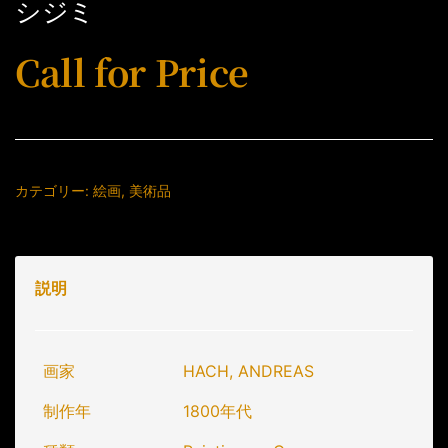
シジミ
Call for Price
カテゴリー:
絵画
,
美術品
説明
画家
HACH, ANDREAS
制作年
1800年代