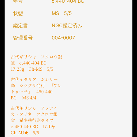
年号
c.440-404 BC
状態
MS 5/5
鑑定書
NGC鑑定済み
管理番号
004-0007
古代ギリシャ フクロウ銀
貨 c.440-404 BC
17.23g Ch-MS 5/5
古代イタリア シシリー
島 シラクサ発行 『アレ
トゥーサ』 450-440
BC MS 4/4
古代ギリシャ アッティ
カ・アテネ フクロウ銀
貨 希少移行期タイプ
c.450-440 BC 17.19g
Ch-AU★ 5/5