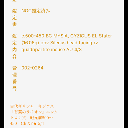
鑑
NGC鑑定済み
定
書
鑑
c.500-450 BC MYSIA, CYZICUS EL Stater
定
(16.06g) obv Silenus head facing rv
内
quadripartite incuse AU 4/3
容
管
002-0264
理
番
号
古代ギリシャ キジコス
「有翼のライオン」エレク
トロン貨 紀元前500〜
450 Ch XF★ 5/4