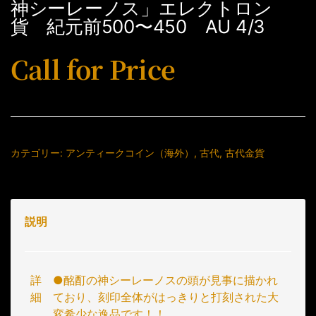
神シーレーノス」エレクトロン
貨 紀元前500〜450 AU 4/3
Call for Price
カテゴリー:
アンティークコイン（海外）
,
古代
,
古代金貨
説明
詳
●酩酊の神シーレーノスの頭が見事に描かれ
細
ており、刻印全体がはっきりと打刻された大
変希少な逸品です！！