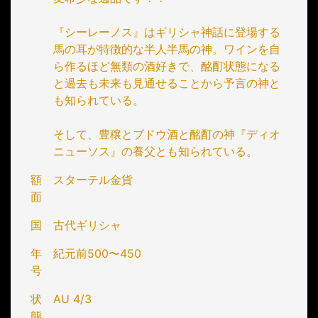
『シーレーノス』はギリシャ神話に登場する
馬の耳が特徴的な半人半馬の神。ワインを自
ら作るほど無類の酒好きで、酩酊状態になる
と過去も未来も見通せることから予言の神と
も知られている。
そして、豊穣とブドウ酒と酩酊の神『ディオ
ニューソス』の養父とも知られている。
額
スターテル金貨
面
国
古代ギリシャ
年
紀元前500〜450
号
状
AU 4/3
態