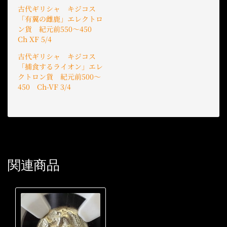
古代ギリシャ キジコス
「有翼の雌鹿」エレクトロ
ン貨 紀元前550〜450
Ch XF 5/4
古代ギリシャ キジコス
「捕食するライオン」エレ
クトロン貨 紀元前500〜
450 Ch-VF 3/4
関連商品