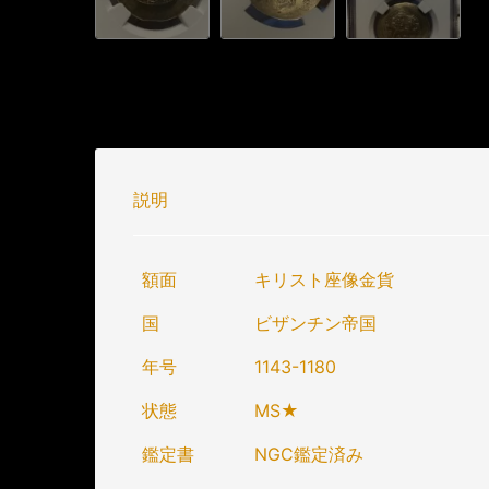
説明
額面
キリスト座像金貨
国
ビザンチン帝国
年号
1143-1180
状態
MS★
鑑定書
NGC鑑定済み