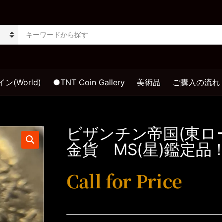
S
e
a
r
c
h
(World)
●TNT Coin Gallery
美術品
ご購入の流れ
p
r
o
d
u
ビザンチン帝国(東
c
金貨 MS(星)鑑定品
t
s
:
Call for Price