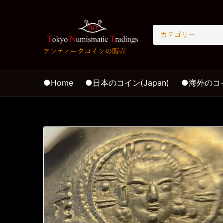
C
a
アンティークコインの販売
t
e
g
●Home
●日本のコイン(Japan)
●海外のコイン
o
r
y
n
a
m
e