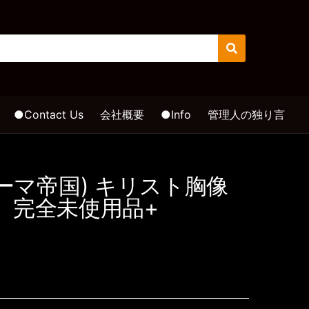
S
e
a
r
c
●Contact Us
会社概要
●Info
管理人の独り言
h
ローマ帝国) キリスト胸像
！ 完全未使用品+