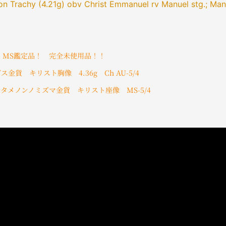
ron Trachy (4.21g) obv Christ Emmanuel rv Manuel stg.; M
 MS鑑定品！ 完全未使用品！！
金貨 キリスト胸像 4.36g Ch AU-5/4
スタメノンノミズマ金貨 キリスト座像 MS-5/4