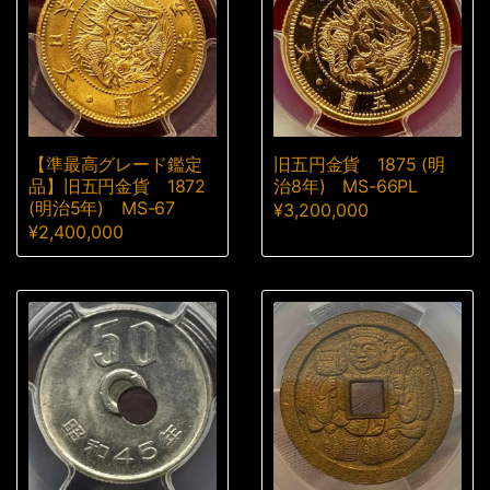
【準最高グレード鑑定
旧五円金貨 1875 (明
品】旧五円金貨 1872
治8年) MS-66PL
(明治5年) MS-67
¥
3,200,000
¥
2,400,000