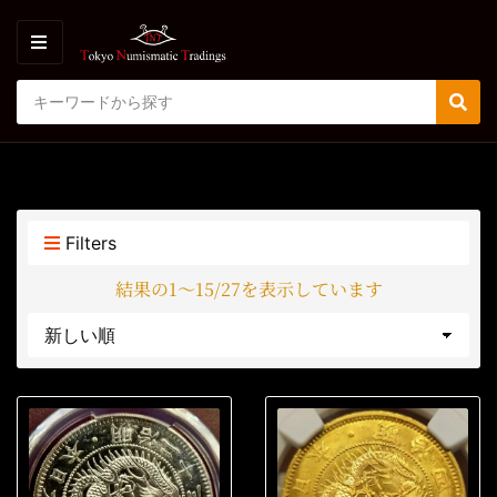
M
E
S
N
C
S
e
U
a
e
a
t
a
r
e
r
c
g
c
h
o
h
p
Filters
r
r
y
o
結果の1～15/27を表示しています
n
d
a
u
m
c
e
t
s
: