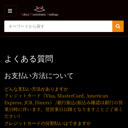
M
E
S
N
C
S
e
U
a
e
a
t
a
r
e
r
c
g
c
h
よくある質問
o
h
p
r
r
y
o
お支払い方法について
n
d
a
u
m
c
どんな支払い方法がありますか
e
t
クレジットカード（Visa, MasterCard, American
s
Express, JCB, Diners） /銀行振込(振込み確認は銀行の営
:
業日時に伴います。翌営業日以降となりますことご了承く
ださい）
クレジットカードの分割払いはできますか